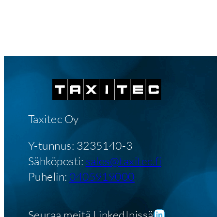
Taxitec Oy
Y-tunnus: 3235140-3
Sähköposti:
sales@taxitec.fi
Puhelin:
0405919000
LinkedIn
Seuraa meitä LinkedInissä