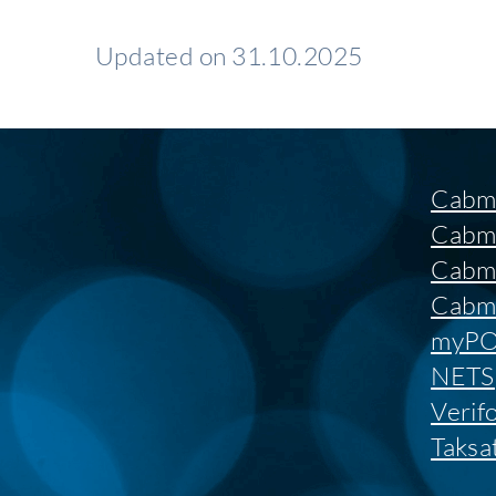
Updated on 31.10.2025
Cabm
Cabm
Cabm
Cabma
myP
NETS
Verif
Taksa