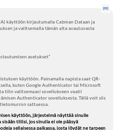
FA) käyttöön kirjautumalla Cabman Dataan ja
uksen ja valitsemalla tämän alta avautuvasta
nistautumisen asetukset”
istuksen käyttöön. Painamalla napista saat QR-
ksella, kuten Google Authenticator tai Microsoft
 tilin valitsemaasi sovellukseen vaatii
ämisen Authenticator sovelluksesta. Tällä voit siis
 tietomurron sattuessa.
en käyttöön, järjestelmä näyttää sinulle
sisään tiliisi, jos sinulla ei ole pääsyä
odeja sellaisessa paikassa, josta löydät ne tarpeen