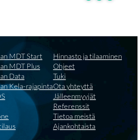
an MDT Start
Hinnasto ja tilaaminen
an MDT Plus
Ohjeet
an Data
Tuki
n Kela-rajapinta
Ota yhteyttä
OS
Jälleenmyyjät
Referenssit
one
Tietoa meistä
tilaus
Ajankohtaista