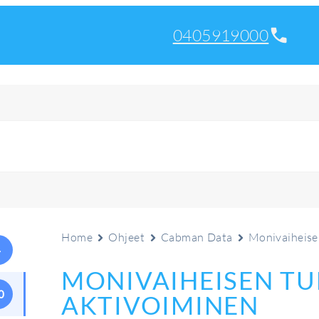
0405919000
Home
Ohjeet
Cabman Data
Monivaiheise
4
MONIVAIHEISEN T
0
AKTIVOIMINEN