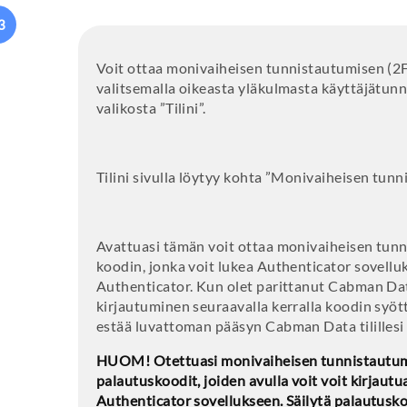
3
Voit ottaa monivaiheisen tunnistautumisen (2
valitsemalla oikeasta yläkulmasta käyttäjätunn
valikosta ”Tilini”.
Tilini sivulla löytyy kohta ”Monivaiheisen tun
Avattuasi tämän voit ottaa monivaiheisen tunn
koodin, jonka voit lukea Authenticator sovellu
Authenticator. Kun olet parittanut Cabman Data
kirjautuminen seuraavalla kerralla koodin syött
estää luvattoman pääsyn Cabman Data tilillesi
HUOM! Otettuasi monivaiheisen tunnistautumis
palautuskoodit, joiden avulla voit voit kirjautua 
Authenticator sovellukseen. Säilytä palautusko