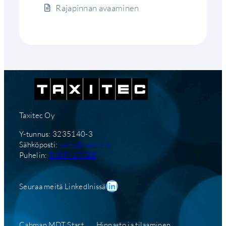
Rajapinnan avaaminen
Taxitec Oy
Y-tunnus: 3235140-3
Sähköposti:
sales@taxitec.fi
Puhelin:
0405919000
LinkedIn
Seuraa meitä LinkedInissä
Cabman MDT Start
Hinnasto ja tilaaminen