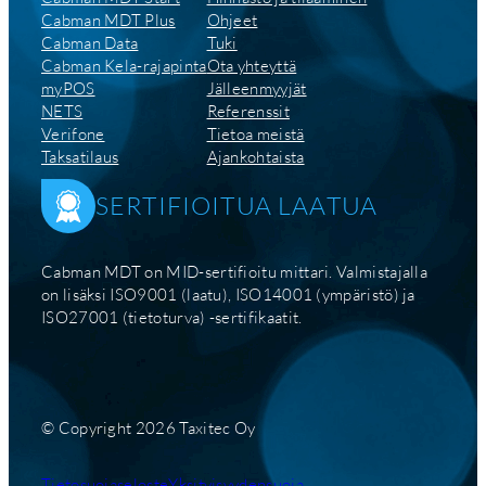
Cabman MDT Plus
Ohjeet
Cabman Data
Tuki
Cabman Kela-rajapinta
Ota yhteyttä
myPOS
Jälleenmyyjät
NETS
Referenssit
Verifone
Tietoa meistä
Taksatilaus
Ajankohtaista
SERTIFIOITUA LAATUA
Cabman MDT on MID-sertifioitu mittari. Valmistajalla
on lisäksi ISO9001 (laatu), ISO14001 (ympäristö) ja
ISO27001 (tietoturva) -sertifikaatit.
© Copyright 2026 Taxitec Oy
Tietosuojaseloste
Yksityisyydensuoja