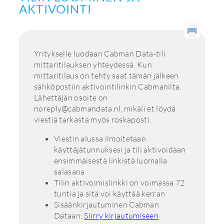
AKTIVOINTI
Yritykselle luodaan Cabman Data-tili
mittaritilauksen yhteydessä. Kun
mittaritilaus on tehty saat tämän jälkeen
sähköpostiin aktivointilinkin Cabmanilta.
Lähettäjän osoite on
noreply@cabmandata.nl, mikäli et löydä
viestiä tarkasta myös roskaposti.
Viestin alussa ilmoitetaan
käyttäjätunnuksesi ja tili aktivoidaan
ensimmäisestä linkistä luomalla
salasana
Tilin aktivoimislinkki on voimassa 72
tuntia ja sitä voi käyttää kerran
Sisäänkirjautuminen Cabman
Dataan:
Siirry kirjautumiseen