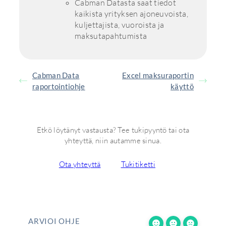
Cabman Datasta saat tiedot
kaikista yrityksen ajoneuvoista,
kuljettajista, vuoroista ja
maksutapahtumista
Cabman Data
Excel maksuraportin
raportointiohje
käyttö
Etkö löytänyt vastausta? Tee tukipyyntö tai ota
yhteyttä, niin autamme sinua.
Ota yhteyttä
Tukitiketti
ARVIOI OHJE