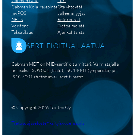
Cabman Data
Tuki
Cabman Kela-rajapinta
Ota yhteyttä
myPOS
Jälleenmyyjät
NETS
Referenssit
Verifone
Tietoa meistä
Taksatilaus
Ajankohtaista
SERTIFIOITUA LAATUA
Cabman MDT on MID-sertifioitu mittari. Valmistajalla
on lisäksi ISO9001 (laatu), ISO14001 (ympäristö) ja
ISO27001 (tietoturva) -sertifikaatit.
© Copyright 2026 Taxitec Oy
Tietosuojaseloste
Yksityisyydensuoja