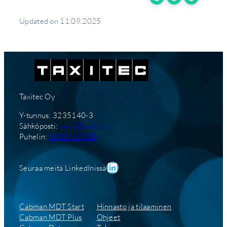
Updated on 11.09.2025
Taxitec Oy
Y-tunnus: 3235140-3
Sähköposti:
sales@taxitec.fi
Puhelin:
0405919000
LinkedIn
Seuraa meitä LinkedInissä
Cabman MDT Start
Hinnasto ja tilaaminen
Cabman MDT Plus
Ohjeet