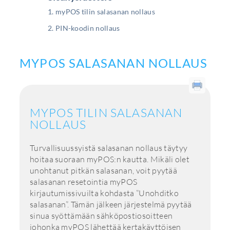
myPOS tilin salasanan nollaus
PIN-koodin nollaus
MYPOS SALASANAN NOLLAUS
MYPOS TILIN SALASANAN
NOLLAUS
Turvallisuussyistä salasanan nollaus täytyy
hoitaa suoraan myPOS:n kautta. Mikäli olet
unohtanut pitkän salasanan, voit pyytää
salasanan resetointia myPOS
kirjautumissivuilta kohdasta ”Unohditko
salasanan”. Tämän jälkeen järjestelmä pyytää
sinua syöttämään sähköpostiosoitteen
johonka myPOS lähettää kertakäyttöisen