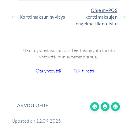
Ohje myPOS
Korttimaksun hyvitys
korttimaksujen
ongelma tilanteisiin
Etkö löytänyt vastausta? Tee tukipyyntö tai ota
yhteyttä, niin autamme sinua.
Ota yhteyttä
Tukitiketti
ARVIOI OHJE
Updated on 12.09.2025