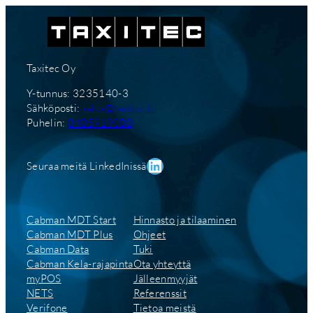
Taxitec Oy
Y-tunnus: 3235140-3
Sähköposti:
sales@taxitec.fi
Puhelin:
0405919000
LinkedIn
Seuraa meitä LinkedInissä
Cabman MDT Start
Hinnasto ja tilaaminen
Cabman MDT Plus
Ohjeet
Cabman Data
Tuki
Cabman Kela-rajapinta
Ota yhteyttä
myPOS
Jälleenmyyjät
NETS
Referenssit
Verifone
Tietoa meistä